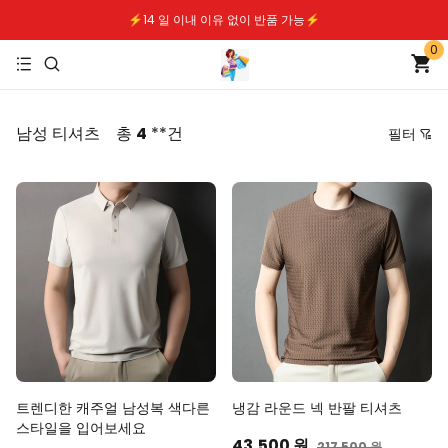
⚡️14 일 이내 이유 없이 반품 가능⚡️
0
⚡️무료배송｜안전한 지불⚡️
남성 티셔츠
총
4
**건
필터
가격
추천순
낮은 가격순
높은 가격순
최신순
역순
트렌디한 캐주얼 남성복 색다른
냉감 라운드 넥 반팔 티셔츠
스타일을 입어보세요
43,500 원
217,500 원